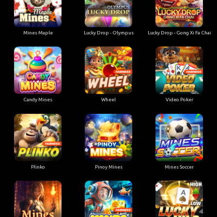
Mines Maple
Lucky Drop - Olympus
Lucky Drop - Gong Xi Fa Chai
Candy Mines
Wheel
Video Poker
Plinko
Pinoy Mines
Mines Soccer