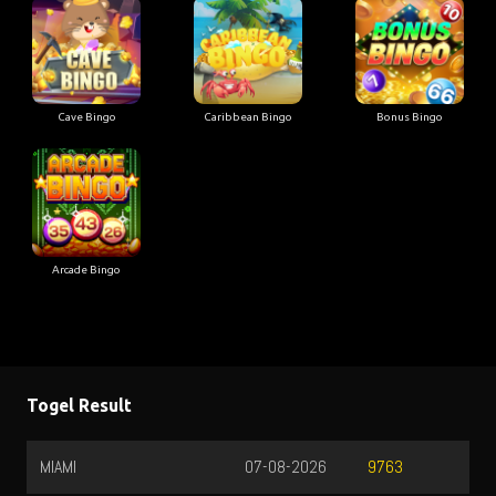
Cave Bingo
Caribbean Bingo
Bonus Bingo
Arcade Bingo
Togel Result
HK SIANG
07-08-2026
3
8867